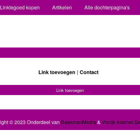
Linktegoed kopen
Artikelen
Alle dochterpagina's
Link toevoegen
Contact
Link toevoegen
ight © 2023 Onderdeel van
BaakmanMedia
&
Vrolijk Internet S