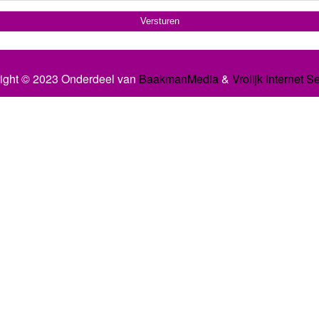
ight © 2023 Onderdeel van
BaakmanMedia
&
Vrolijk Internet S