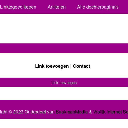
Linktegoed kopen
Artikelen
Alle dochterpagina's
Link toevoegen
Contact
Link toevoegen
ight © 2023 Onderdeel van
BaakmanMedia
&
Vrolijk Internet S